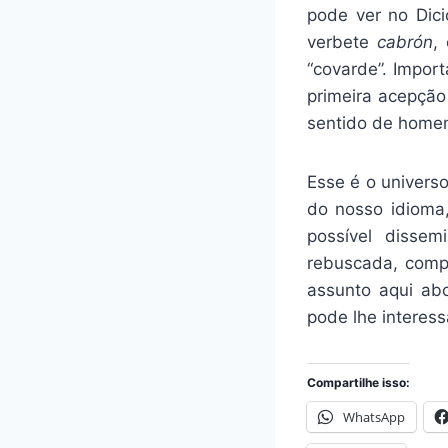
pode ver no Dici
verbete
cabrón
,
“covarde”. Import
primeira acepção
sentido de homem
Esse é o univers
do nosso idioma,
possível disse
rebuscada, compl
assunto aqui abo
pode lhe interess
Compartilhe isso:
WhatsApp