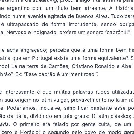
me argentino com um título bem atraente. A história
igindo numa avenida agitada de Buenos Aires. Tudo pa
 é ultrapassado de forma imprudente, sendo obri
. Nervoso e indignado, profere um sonoro “cabrón!!!”.
o e acha engraçado; percebe que é uma forma bem his
abia que em Portugal existe uma forma equivalente? 
ndo! Lá na terra de Camões, Cristiano Ronaldo e Abel
rão”. Ex: “Esse cabrão é um mentiroso!”.
e interessante é que muitas palavras rudes utilizad
êm sua origem no latim vulgar, provavelmente no latim rú
. Poderíamos, inclusive, simplificar bastante esse p
o da Itália, dividindo em três graus: 1) latim clássico; 2
aris
. O primeiro era falado por gente culta, de um 
ícero e Horácio; o segundo pelo povo de modo geral;