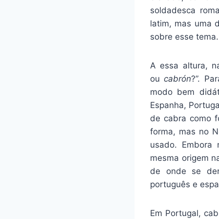
soldadesca rom
latim, mas uma d
sobre esse tema.
A essa altura, n
ou
cabrón
?”. Pa
modo bem didáti
Espanha, Portugal
de cabra como fo
forma, mas no N
usado. Embora 
mesma origem na
de onde se der
português e espa
Em Portugal, cab