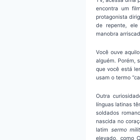
encontra um fil
protagonista dir
de repente, ele
manobra arriscada
Você ouve aquil
alguém. Porém, s
que você está le
usam o termo “cab
Outra curiosidad
línguas latinas t
soldados romanos
nascida no coraçã
latim
sermo milit
elevado, como C