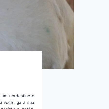
e um nordestino o
í você liga a sua
assistir, e, então,