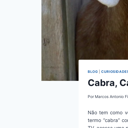
BLOG
|
CURIOSIDADE
Cabra, C
Por
Marcos Antonio Fi
Não tem como voc
termo “cabra” co
TV, acessa uma 