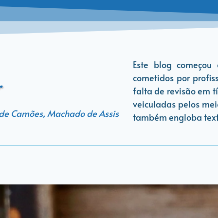
Este blog começou
cometidos por profiss
r
falta de revisão em tí
veiculadas pelos mei
 de Camões, Machado de Assis
também engloba texto