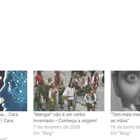
esa… Cara
“Mangar” não é um verbo
“Tem mais med
 | Cara
inventado – Conheça a origem!
as mãos”
7 de fevereiro de 2026
19 de junho d
Em "Blog"
Em "Blog"
mal"