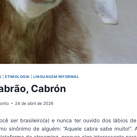
S
|
ETIMOLOGIA
|
LINGUAGEM INFORMAL
abrão, Cabrón
orito
24 de abril de 2026
ê ser brasileiro(a) e nunca ter ouvido dos lábios d
mo sinônimo de alguém: “Aquele cabra sabe muito!”. A
plataforma de
streaming
, procura algo interessante para 