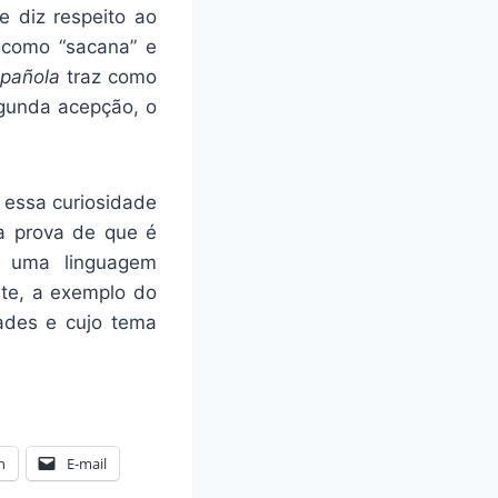
e diz respeito ao
, como “sacana” e
pañola
traz como
egunda acepção, o
 essa curiosidade
ma prova de que é
e uma linguagem
ite, a exemplo do
dades e cujo tema
n
E-mail