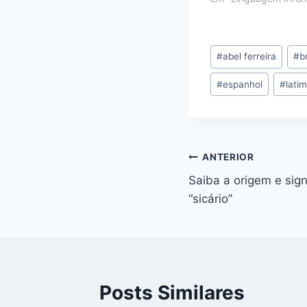
#
abel ferreira
#
b
#
espanhol
#
lati
ANTERIOR
Saiba a origem e sign
“sicário”
Posts Similares