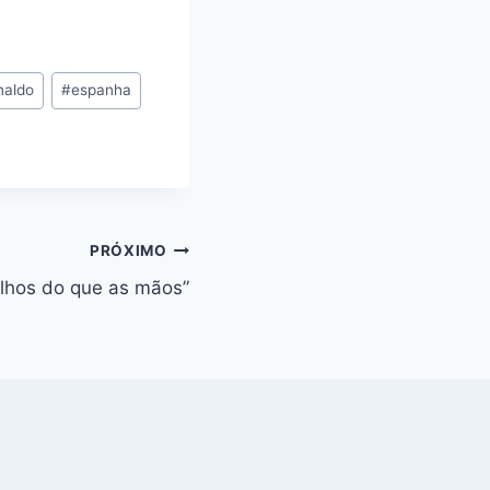
naldo
#
espanha
PRÓXIMO
lhos do que as mãos”