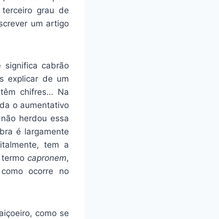
terceiro grau de
screver um artigo
 significa cabrão
os explicar de um
 têm chifres… Na
aída o aumentativo
l não herdou essa
bra é largamente
talmente, tem a
o termo
capronem
,
 como ocorre no
aiçoeiro, como se