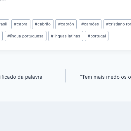
rasil
#
cabra
#
cabrão
#
cabrón
#
camões
#
cristiano ro
m
#
língua portuguesa
#
línguas latinas
#
portugal
ificado da palavra
“Tem mais medo os o