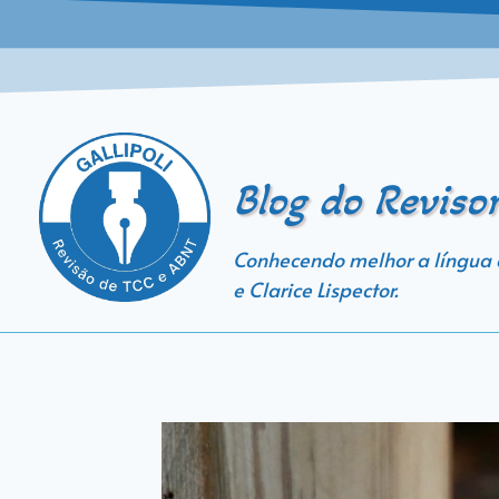
Blog do Reviso
Conhecendo melhor a língua
e Clarice Lispector.