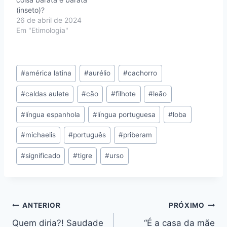
(inseto)?
26 de abril de 2024
Em "Etimologia"
#
américa latina
#
aurélio
#
cachorro
#
caldas aulete
#
cão
#
filhote
#
leão
#
língua espanhola
#
língua portuguesa
#
loba
#
michaelis
#
português
#
priberam
#
significado
#
tigre
#
urso
ANTERIOR
PRÓXIMO
Quem diria?! Saudade
“É a casa da mãe